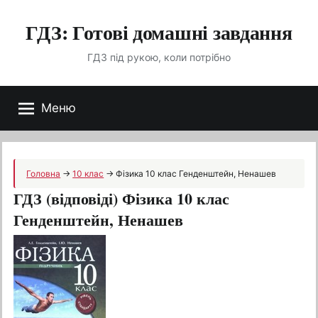
Перейти
ГДЗ: Готові домашні завдання
до
вмісту
ГДЗ під рукою, коли потрібно
Меню
Головна
→
10 клас
→
Фізика 10 клас Генденштейн, Ненашев
ГДЗ (відповіді) Фізика 10 клас
Генденштейн, Ненашев