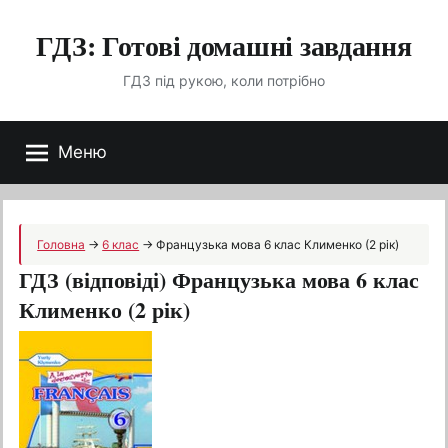
Перейти
ГДЗ: Готові домашні завдання
до
вмісту
ГДЗ під рукою, коли потрібно
Меню
Головна
→
6 клас
→
Французька мова 6 клас Клименко (2 рік)
ГДЗ (відповіді) Французька мова 6 клас
Клименко (2 рік)