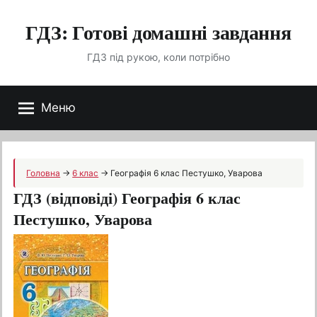
Перейти
ГДЗ: Готові домашні завдання
до
вмісту
ГДЗ під рукою, коли потрібно
Меню
Головна
→
6 клас
→
Географія 6 клас Пестушко, Уварова
ГДЗ (відповіді) Географія 6 клас
Пестушко, Уварова