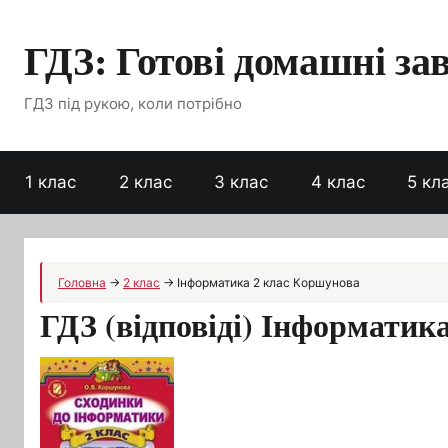
Перейти
ГДЗ: Готові домашні за
до
вмісту
ГДЗ під рукою, коли потрібно
1 клас
2 клас
3 клас
4 клас
5 кл
Головна
→
2 клас
→
Інформатика 2 клас Коршунова
ГДЗ (відповіді) Інформатик