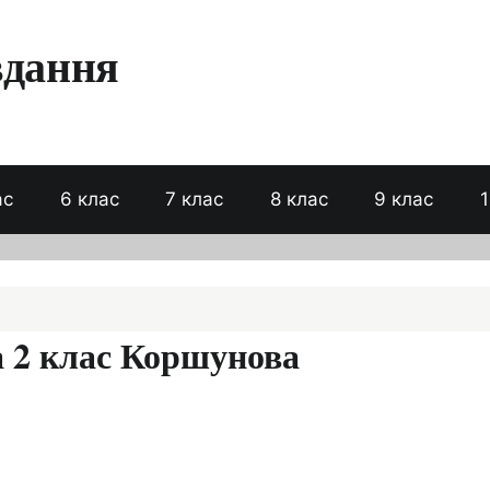
вдання
ас
6 клас
7 клас
8 клас
9 клас
1
а 2 клас Коршунова