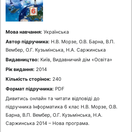
Мова навчання:
Українська
Автор підручника:
Н.В. Морзе, О.В. Барна, В.П.
Вембер, О.Г. Кузьмінська, Н.А. Саржинська
Видавництво:
Київ, Видавничий дiм «Освiта»
Рік видання:
2014
Кількість сторінок:
240
Формат підручника:
PDF
Дивитись онлайн та читати відповіді до
підручника Інформатика 6 клас Н.В. Морзе, О.В.
Барна, В.П. Вембер, О.Г. Кузьмінська, Н.А.
Саржинська 2014 – Нова програма.