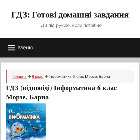
Перейти
ГДЗ: Готові домашні завдання
до
вмісту
ГДЗ під рукою, коли потрібно
Меню
Головна
→
6 клас
→
Інформатика 6 клас Морзе, Барна
ГДЗ (відповіді) Інформатика 6 клас
Морзе, Барна