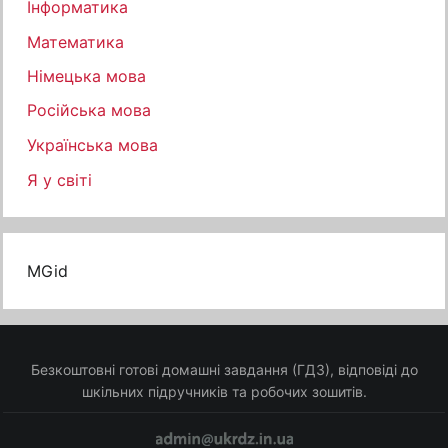
Інформатика
Математика
Німецька мова
Російська мова
Українська мова
Я у світі
MGid
Безкоштовні готові домашні завдання (ГДЗ), відповіді до
шкільних підручників та робочих зошитів.