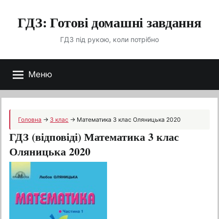
Перейти
ГДЗ: Готові домашні завдання
до
вмісту
ГДЗ під рукою, коли потрібно
Меню
Головна
→
3 клас
→
Математика 3 клас Оляницька 2020
ГДЗ (відповіді) Математика 3 клас
Оляницька 2020