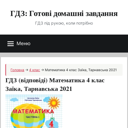
Перейти
ГДЗ: Готові домашні завдання
до
вмісту
ГДЗ під рукою, коли потрібно
Меню
Головна
→
4 клас
→
Математика 4 клас Заїка, Тарнавська 2021
ГДЗ (відповіді) Математика 4 клас
Заїка, Тарнавська 2021