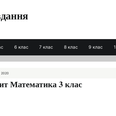
вдання
ас
6 клас
7 клас
8 клас
9 клас
1
а 2020
шит Математика 3 клас