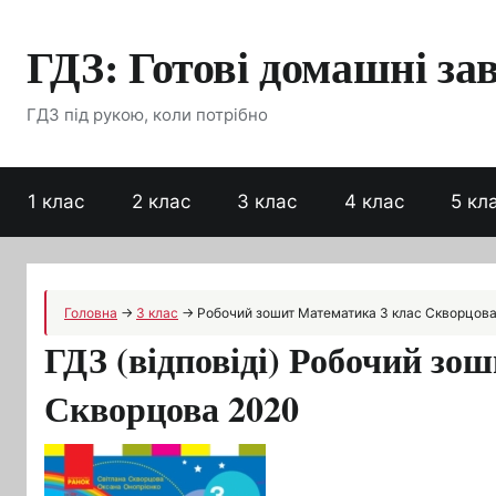
Перейти
ГДЗ: Готові домашні за
до
вмісту
ГДЗ під рукою, коли потрібно
1 клас
2 клас
3 клас
4 клас
5 кл
Головна
→
3 клас
→
Робочий зошит Математика 3 клас Скворцов
ГДЗ (відповіді) Робочий зо
Скворцова 2020