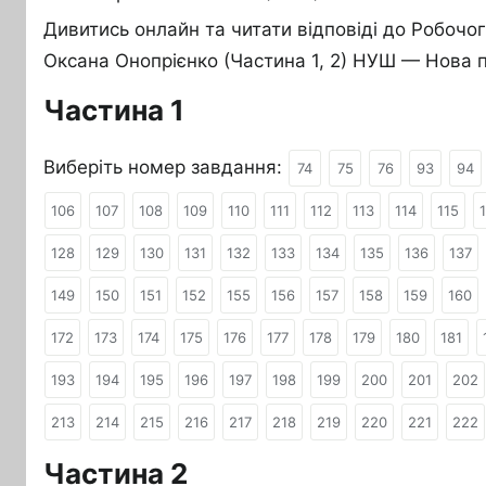
Дивитись онлайн та читати відповіді до Робочо
Оксана Онопрієнко (Частина 1, 2) НУШ — Нова п
Частина 1
Виберіть номер завдання:
74
75
76
93
94
106
107
108
109
110
111
112
113
114
115
128
129
130
131
132
133
134
135
136
137
149
150
151
152
155
156
157
158
159
160
172
173
174
175
176
177
178
179
180
181
193
194
195
196
197
198
199
200
201
202
213
214
215
216
217
218
219
220
221
222
Частина 2