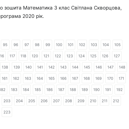
го зошита Математика 3 клас Світлана Скворцова,
рограма 2020 рік.
95
96
97
98
99
100
101
102
103
104
105
116
117
118
120
121
122
123
124
125
126
127
138
139
140
141
142
143
144
145
146
147
148
161
162
163
164
165
166
167
168
169
170
171
182
183
184
185
186
187
188
189
190
191
192
203
204
205
206
207
208
209
210
211
212
223