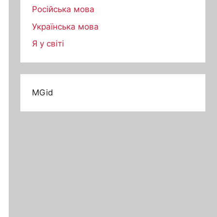
Російська мова
Українська мова
Я у світі
MGid