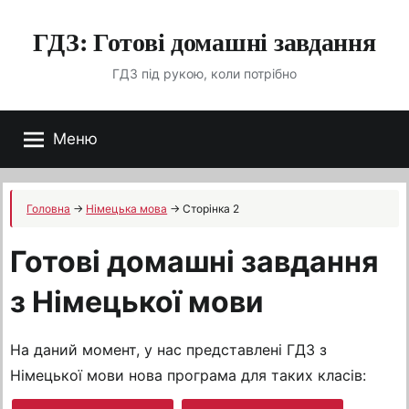
Перейти
ГДЗ: Готові домашні завдання
до
вмісту
ГДЗ під рукою, коли потрібно
Меню
Головна
→
Німецька мова
→
Сторінка 2
Готові домашні завдання
з Німецької мови
На даний момент, у нас представлені ГДЗ з
Німецької мови нова програма для таких класів: