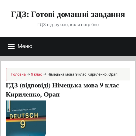
Перейти
ГДЗ: Готові домашні завдання
до
вмісту
ГДЗ під рукою, коли потрібно
Меню
Головна
→
9 клас
→
Німецька мова 9 клас Кириленко, Орап
ГДЗ (відповіді) Німецька мова 9 клас
Кириленко, Орап