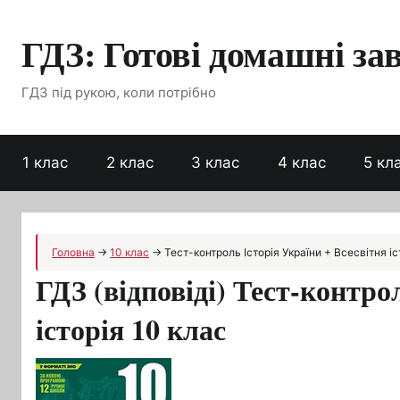
Перейти
ГДЗ: Готові домашні за
до
вмісту
ГДЗ під рукою, коли потрібно
1 клас
2 клас
3 клас
4 клас
5 кл
Головна
→
10 клас
→
Тест-контроль Історія України + Всесвітня іс
ГДЗ (відповіді) Тест-контро
історія 10 клас