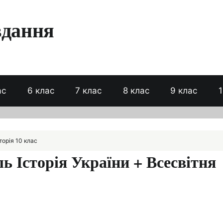
вдання
ас
6 клас
7 клас
8 клас
9 клас
1
торія 10 клас
ль Історія України + Всесвітня