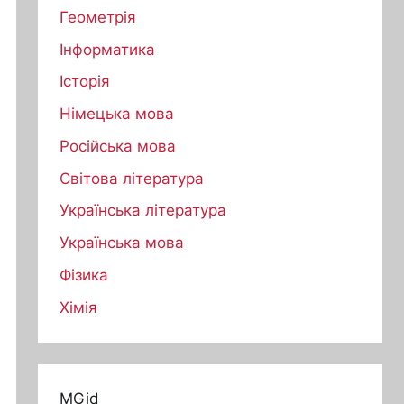
Геометрія
Інформатика
Історія
Німецька мова
Російська мова
Світова література
Українська література
Українська мова
Фізика
Хімія
MGid