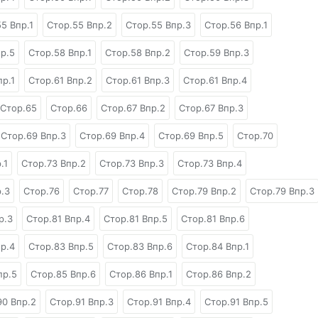
5 Впр.1
Стор.55 Впр.2
Стор.55 Впр.3
Стор.56 Впр.1
р.5
Стор.58 Впр.1
Стор.58 Впр.2
Стор.59 Впр.3
пр.1
Стор.61 Впр.2
Стор.61 Впр.3
Стор.61 Впр.4
Стор.65
Стор.66
Стор.67 Впр.2
Стор.67 Впр.3
Стор.69 Впр.3
Стор.69 Впр.4
Стор.69 Впр.5
Стор.70
.1
Стор.73 Впр.2
Стор.73 Впр.3
Стор.73 Впр.4
.3
Стор.76
Стор.77
Стор.78
Стор.79 Впр.2
Стор.79 Впр.3
р.3
Стор.81 Впр.4
Стор.81 Впр.5
Стор.81 Впр.6
р.4
Стор.83 Впр.5
Стор.83 Впр.6
Стор.84 Впр.1
пр.5
Стор.85 Впр.6
Стор.86 Впр.1
Стор.86 Впр.2
90 Впр.2
Стор.91 Впр.3
Стор.91 Впр.4
Стор.91 Впр.5