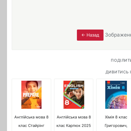
Зображен
← Назад
ПОДІЛИТ
ДИВИТИСЬ І
Англійська мова 8
Хімія 8 клас
Англійська мова 8
клас Карпюк 2025
Григорович,
клас Стайрінг