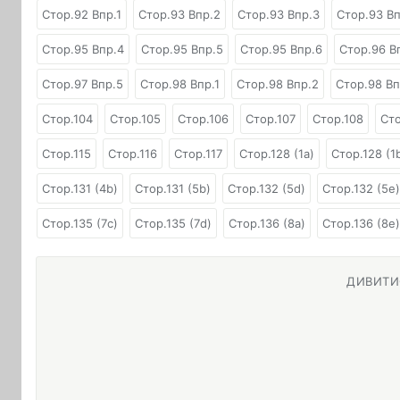
Стор.92 Впр.1
Стор.93 Впр.2
Стор.93 Впр.3
Стор.93 Вп
Стор.95 Впр.4
Стор.95 Впр.5
Стор.95 Впр.6
Стор.96 В
Стор.97 Впр.5
Стор.98 Впр.1
Стор.98 Впр.2
Стор.98 Вп
Стор.104
Стор.105
Стор.106
Стор.107
Стор.108
Сто
Стор.115
Стор.116
Стор.117
Стор.128 (1a)
Стор.128 (1
Стор.131 (4b)
Стор.131 (5b)
Стор.132 (5d)
Стор.132 (5e)
Стор.135 (7c)
Стор.135 (7d)
Стор.136 (8a)
Стор.136 (8e)
ДИВИТИС