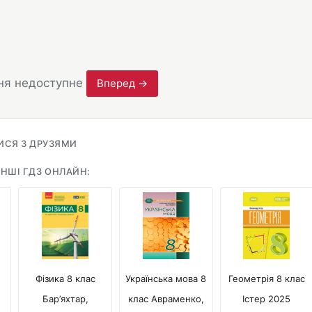
ня недоступне
Вперед →
ИСЯ З ДРУЗЯМИ
НШІ ГДЗ ОНЛАЙН:
Українська мова 8
Фізика 8 клас
Геометрія 8 клас
клас Авраменко,
Бар’яхтар,
Істер 2025