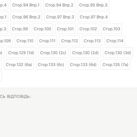
р.4
Стор.94 Впр.1
Стор.94 Впр.2
Стор.95 Впр.3
пр.1
Стор.96 Впр.2
Стор.97 Впр.3
Стор.97 Впр.4
р.3
Стор.99
Стор.100
Стор.101
Стор.102
Стор.103
р.109
Стор.110
Стор.111
Стор.112
Стор.113
Стор.114
b)
Стор.129 (1d)
Стор.130 (2c)
Стор.130 (2d)
Стор.130 (3d)
Стор.132 (6a)
Стор.133 (6c)
Стор.133 (6d)
Стор.135 (7a)
Ь ВІДПОВІДЬ: