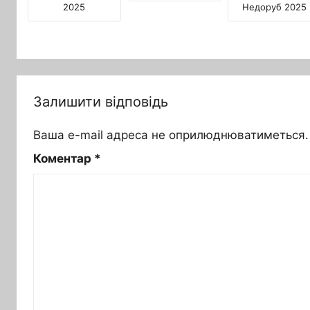
Недоруб 2025
2025
Залишити відповідь
Ваша e-mail адреса не оприлюднюватиметься.
Коментар
*