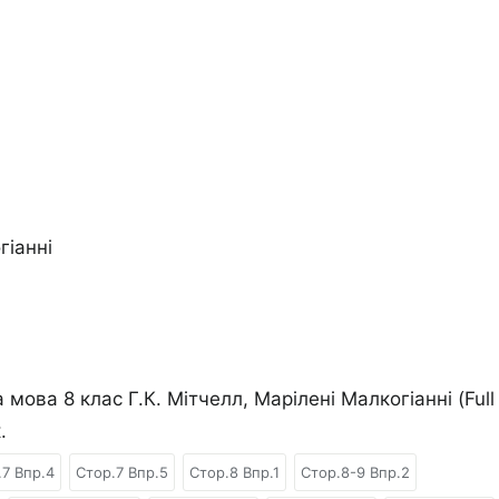
гіанні
 мова 8 клас Г.К. Мітчелл, Марілені Малкогіанні (Full
.
.7 Впр.4
Стор.7 Впр.5
Стор.8 Впр.1
Стор.8-9 Впр.2