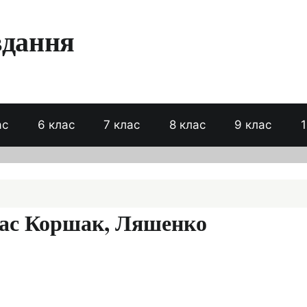
вдання
ас
6 клас
7 клас
8 клас
9 клас
1
клас Коршак, Ляшенко