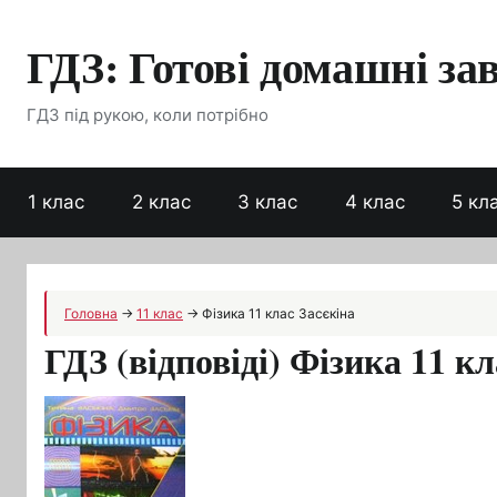
Перейти
ГДЗ: Готові домашні за
до
вмісту
ГДЗ під рукою, коли потрібно
1 клас
2 клас
3 клас
4 клас
5 кл
Головна
→
11 клас
→
Фізика 11 клас Засєкіна
ГДЗ (відповіді) Фізика 11 кл