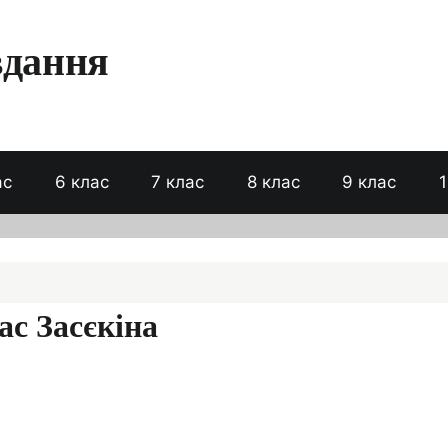
вдання
ас
6 клас
7 клас
8 клас
9 клас
1
ас Засєкіна