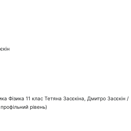
єкін
ка Фізика 11 клас Тетяна Засєкіна, Дмитро Засєкін /
 профільний рівень)