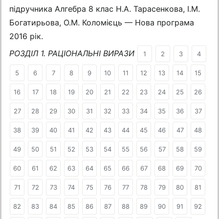
підручника Алгебра 8 клас Н.А. Тарасенкова, І.М.
Богатирьова, О.М. Коломієць — Нова програма
2016 рік.
РОЗДІЛ 1. РАЦІОНАЛЬНІ ВИРАЗИ
1
2
3
4
5
6
7
8
9
10
11
12
13
14
15
16
17
18
19
20
21
22
23
24
25
26
27
28
29
30
31
32
33
34
35
36
37
38
39
40
41
42
43
44
45
46
47
48
49
50
51
52
53
54
55
56
57
58
59
60
61
62
63
64
65
66
67
68
69
70
71
72
73
74
75
76
77
78
79
80
81
82
83
84
85
86
87
88
89
90
91
92