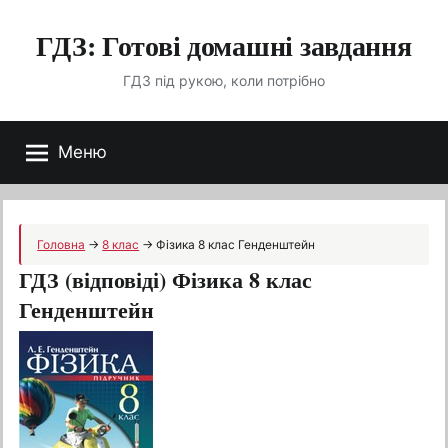
Перейти
ГДЗ: Готові домашні завдання
до
вмісту
ГДЗ під рукою, коли потрібно
Меню
Головна
→
8 клас
→
Фізика 8 клас Генденштейн
ГДЗ (відповіді) Фізика 8 клас
Генденштейн