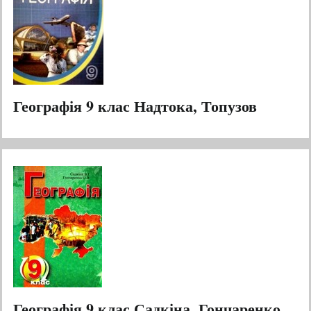
Географія 9 клас Надтока, Топузов
Географія 9 клас Садкіна, Гончаренко