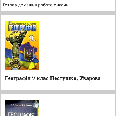
Готова домашня робота онлайн.
Географія 9 клас Пестушко, Уварова