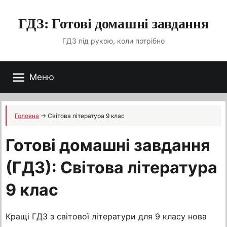
Перейти
ГДЗ: Готові домашні завдання
до
вмісту
ГДЗ під рукою, коли потрібно
Меню
Головна
→
Світова література 9 клас
Готові домашні завдання
(ГДЗ): Світова література
9 клас
Кращі ГДЗ з світової літератури для 9 класу нова