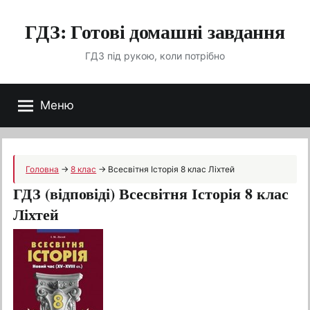
Перейти
ГДЗ: Готові домашні завдання
до
вмісту
ГДЗ під рукою, коли потрібно
Меню
Головна
→
8 клас
→
Всесвітня Історія 8 клас Ліхтей
ГДЗ (відповіді) Всесвітня Історія 8 клас
Ліхтей