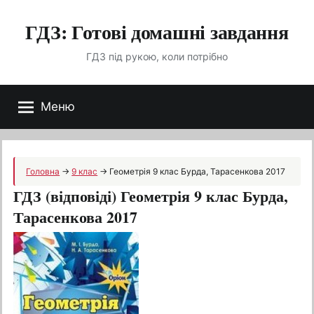
Перейти
ГДЗ: Готові домашні завдання
до
вмісту
ГДЗ під рукою, коли потрібно
Меню
Головна
→
9 клас
→
Геометрія 9 клас Бурда, Тарасенкова 2017
ГДЗ (відповіді) Геометрія 9 клас Бурда,
Тарасенкова 2017