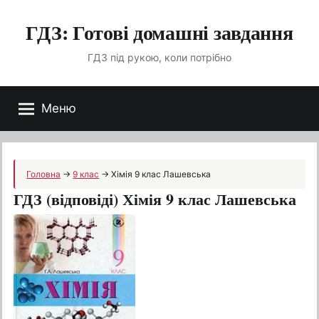
Перейти
ГДЗ: Готові домашні завдання
до
вмісту
ГДЗ під рукою, коли потрібно
Меню
Головна
→
9 клас
→
Хiмiя 9 клас Лашевська
ГДЗ (відповіді) Хiмiя 9 клас Лашевська