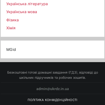
Українська література
Українська мова
Фізика
Хімія
MGid
Безкоштовні готові домашні завдання (ГДЗ), відповіді до
шкільних підручників та робочих зошитів.
ПОЛІТИКА КОНФІДЕНЦІЙНОСТІ