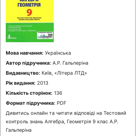
Мова навчання:
Українська
Автор підручника:
А.Р. Гальперіна
Видавництво:
Київ, «Літера ЛТД»
Рік видання:
2013
Кількість сторінок:
136
Формат підручника:
PDF
Дивитись онлайн та читати відповіді на Тестовий
контроль знань Алгебра, Геометрія 9 клас А.Р.
Гальперіна