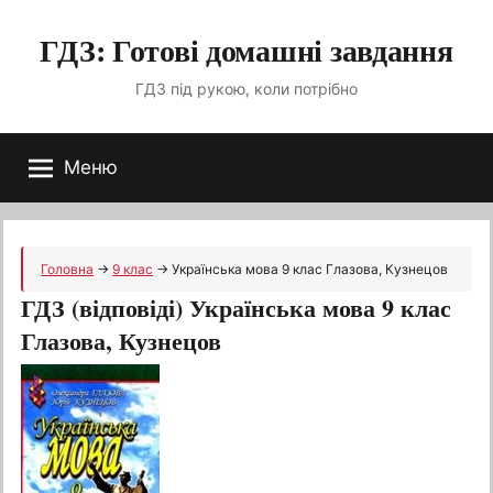
Перейти
ГДЗ: Готові домашні завдання
до
вмісту
ГДЗ під рукою, коли потрібно
Меню
Головна
→
9 клас
→
Українська мова 9 клас Глазова, Кузнецов
ГДЗ (відповіді) Українська мова 9 клас
Глазова, Кузнецов