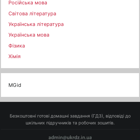
Російська мова
Світова література
Українська література
Українська мова
Фізика
Хімія
MGid
Безкоштовні готові домашні завдання (ГДЗ), відповіді до
шкільних підручників та робочих зошитів.