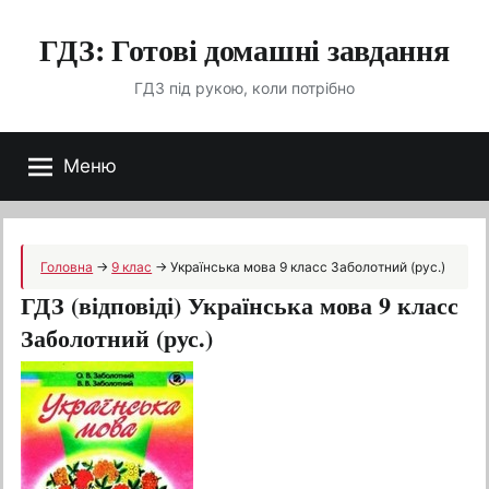
Перейти
ГДЗ: Готові домашні завдання
до
вмісту
ГДЗ під рукою, коли потрібно
Меню
Головна
→
9 клас
→
Українська мова 9 класс Заболотний (рус.)
ГДЗ (відповіді) Українська мова 9 класс
Заболотний (рус.)